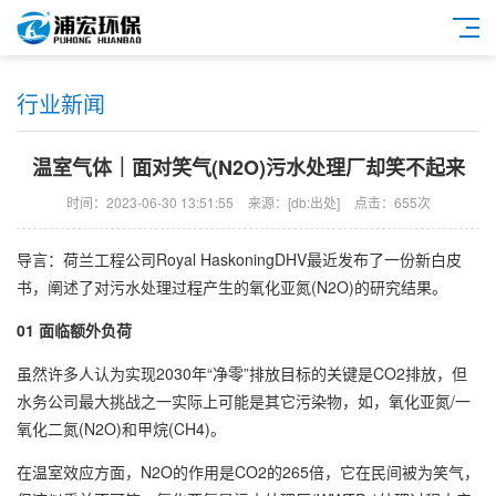
行业新闻
温室气体｜面对笑气(N2O)污水处理厂却笑不起来
时间：2023-06-30 13:51:55
来源：[db:出处]
点击：655次
导言：荷兰工程公司Royal HaskoningDHV最近发布了一份新白皮
书，阐述了对污水处理过程产生的氧化亚氮(N2O)的研究结果。
01 面临额外负荷
虽然许多人认为实现2030年“净零”排放目标的关键是CO2排放，但
水务公司最大挑战之一实际上可能是其它污染物，如，氧化亚氮/一
氧化二氮(N2O)和甲烷(CH4)。
在温室效应方面，N2O的作用是CO2的265倍，它在民间被为笑气，