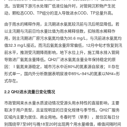
流。当管网下游污水处理厂低液位抽升时，对管网沉积物产生扰
动，颗粒态COD、TP组分的混入导致进水COD、TP总量升高。
由于雨水的稀释作用，主汛期进水氨氮较汛前与汛后明显降低。若
以主汛期与汛前日均水量比值为雨水稀释倍数，扣除雨水稀释作
用，则主汛期进厂原污水氨氮均值为30.6 mg/L，与汛前进水氨氮均
值32.3 mg/L接近。而汛后氨氮含量异常偏低，12月中旬才恢复到汛
前水平，推测受汛期降雨影响，地下水位上升，施工降水排入管网
导致进厂氨氮含量降低。QH2厂进水氨氮含量全年保持稳定的原
因：Ⅰ氨氮来源稳定，城市污水中近80%的氮素源自尿液；Ⅱ存在
形式单一，国内外分析数据表明尿液中85%~94%的氮素以NH4+形
式存在。
2.2 QH2进水流量日变化情况
市政管网来水水量水质波动情况受源头用水特性的直接影响，主要
取决于用户类型，且呈现明显的日变化规律与季节性。QH2厂服务
区域内主要为居住、商业用地。冬春时节（旱季），居住区每日分
别围绕早7至9时与晚18至20时出现两个用水量峰值，峰值间隔时间