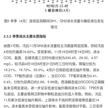
图3 旱季（4月）连续监测期间QH1、QH2进水流量与栅前液位变化
情况
2.3.2 旱季进水主要水质指标
由图1可知，汛后11月QH2进水流量较主汛期虽明显回落，但较汛前
4月份仍偏高16.62%。受其影响，11月16日6时至19日5时，进水
COD、氨氮、总磷浓度三日时均值分别为330.45、29.32、4.57
mg/L，较汛前4月19日6时至21日5时三日时均值，降幅分别为
19.21%、19.72%、33.0%。4月21日雨前低液位抽升导致，进水
COD、TP剧烈波动（见图4），当日COD、TP差异系数为0.41、
0.43，分别为前两日的2.69、5.96倍。而溶解态组分SCOD与正磷酸
盐未见明显波动，进一步证实低液位抽升期间进水COD、TP的升高
与波动，主要由管网沉积物中颗粒态组分的混入导致。例如，汛后
11月某次低液位抽升期间，上游排水干线的积泥厚度降低量近14
cm。进水氨氮未受低液位抽升影响，氨氮浓度相对平稳，三日变异