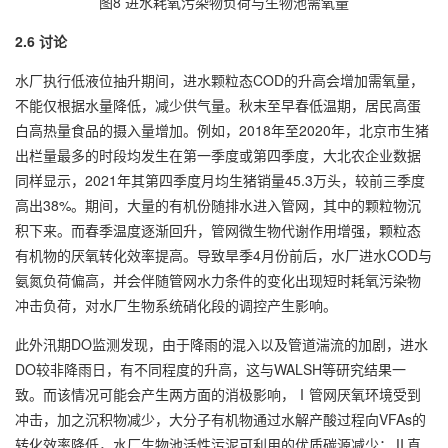
图8 进水耗氧污染物负荷与生物池需氧量
2.6 讨论
水厂执行低液位抽升期间，进水颗粒态COD的升高会增加需氧量，
不能仅根据水量降低，减少供气量。秋末至早春低温期，居民高蛋
白高热量食品的摄入量增加。例如，2018年至2020年，北京市生猪
出栏量最多的时段均发生在第一季度或第四季度，大北农企业数据
同样显示，2021年其第四季度月均生猪销量45.3万头，较前三季度
高出38%。期间，大量的有机份随排水进入管网，其中的颗粒物沉
积下来。而春季温度逐渐回升，管网微生物代谢作用增强，颗粒态
有机物的厌氧转化效率提高。导致旱季4月份前后，水厂进水COD与
氨氮负荷偏高，并会伴随管网水力条件的变化出现短时耗氧污染物
冲击负荷，对水厂生物系统硝化段的调控产生影响。
此外汛期DO监测发现，由于降雨的混入以及管道湍流的加剧，进水
DO较非降雨日，有不同程度的升高，这与WALSH等研究结果一
致。而该情况可能会产生两方面的消极影响，Ⅰ管网厌氧环境受到
冲击，加之沉积物减少，大分子有机物通过水解产酸过程向VFAs的
转化效率降低，水厂生物池活性污泥可利用的优质碳源减少；Ⅱ直