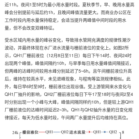
近11h。夜间1至5时为最小用水量时段。夏秋季节，早、晚用水量高
峰会分别提前与延后约1h，且晚间峰值流量更大。而商业办公区在
工作时段内用水量保持稳定，会适当提升两峰值中间时段的用水
量，但不会改变双峰特征。
受水区域内用水量的峰谷变化，导致排水管网充满度的规律性潮汐
波动，并最终体现在水厂进水流量与栅前液位的变化上。如图2所
示，QH1厂栅前液位（12月8日至11日）每日下午14时、夜间24时
出现两个峰值，峰值间隔约10h，与旱季每日用水量峰值间隔接近，
但两峰的达峰时间较用水峰分别延迟了5~6h。且午间栅前液位升高
后，维持在较高水平，未见退峰现象，与程珣等监测规律相似。此
外，每日早6时至9时，栅前液位出现谷值。受上游管网来水变化与
QH1厂抽升的影响，QH2厂栅前液位每日下午17至18时与夜间2至4
时分别出现一个小峰与大峰，峰值间隔同样约10h，但是较上游QH1
厂栅前液位的达峰时间延迟2~3h。QH1与QH2抽升水量的日变化规
律接近，每天为低水量时段，午间两厂水量提升后均维持在高位。