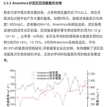
2.3.3 Anammox对泥区回流氨氮的去除
剩余污泥中蛋白质含量较高，占有机物总量的近75%以上，其在厌
氧消化过程中会产生大量的氨氮。如图5所示，板框滤液氨氮日均浓
度1 852mg/L，滤液量626m³/d，Anammox系统投运前，泥区板框
滤液均回流至水区前端，回流氨氮量折算生物池容积负荷为0.12 g/
（m³·h），占旱季（4月份）全天及早间时段管网来水氨氮负荷的比
例分别为9.16%、13.72%。6月份Anammox系统投运后，平均
82.33%的氨氮经短程硝化-厌氧氨氧化反应去除，有效缓解了泥区回
流氨氮对生物系统的冲击，尤其对早间时段氨氮负荷的稳定效果显
著。