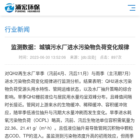
行业新闻
监测数据：城镇污水厂进水污染物负荷变化规律
时间：2023-06-30 13:52:06
来源：[db:出处]
点击：897次
对QH2再生水厂旱季（汛前4月、汛后11月）与雨季（主汛期7月）
进水污染物负荷变化规律进行监测分析。结果表明：QH2进水污染
物负荷受源头用水特性、管网运维状态，以及水厂抽升策略的综合
影响。旱季QH2栅前液位与居民用水量均呈双峰分布，且峰值间隔
时长接近。管网对上游来水的生物缓冲、稀释缓冲、容积缓冲效
应，随旱季低液位抽升与汛期大水量冲刷而发生变化。旱季进水耗
氧污染物负荷（OCPL）略高，汛前、汛后生物池单位容积需氧量为
22.36、21.41 g/（m³·h）。且低液位抽升易导致管网沉积物中颗粒
态COD、TP的混入。虽监测到污染物浓度升高的初雨效应，但雨季