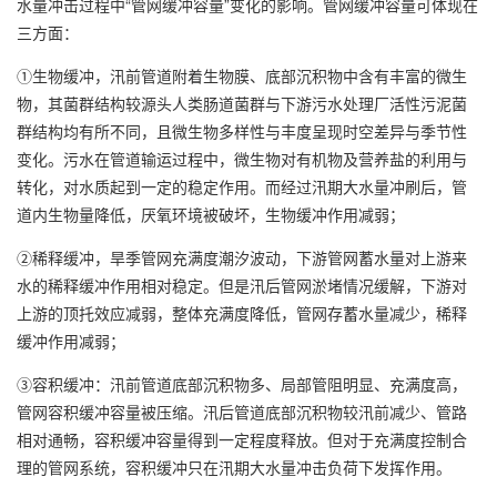
水量冲击过程中“管网缓冲容量”变化的影响。管网缓冲容量可体现在
三方面：
①生物缓冲，汛前管道附着生物膜、底部沉积物中含有丰富的微生
物，其菌群结构较源头人类肠道菌群与下游污水处理厂活性污泥菌
群结构均有所不同，且微生物多样性与丰度呈现时空差异与季节性
变化。污水在管道输运过程中，微生物对有机物及营养盐的利用与
转化，对水质起到一定的稳定作用。而经过汛期大水量冲刷后，管
道内生物量降低，厌氧环境被破坏，生物缓冲作用减弱；
②稀释缓冲，旱季管网充满度潮汐波动，下游管网蓄水量对上游来
水的稀释缓冲作用相对稳定。但是汛后管网淤堵情况缓解，下游对
上游的顶托效应减弱，整体充满度降低，管网存蓄水量减少，稀释
缓冲作用减弱；
③容积缓冲：汛前管道底部沉积物多、局部管阻明显、充满度高，
管网容积缓冲容量被压缩。汛后管道底部沉积物较汛前减少、管路
相对通畅，容积缓冲容量得到一定程度释放。但对于充满度控制合
理的管网系统，容积缓冲只在汛期大水量冲击负荷下发挥作用。