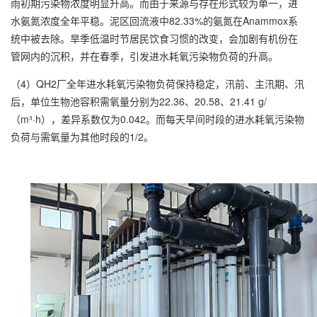
雨初期污染物浓度明显升高。而由于来源与存在形式较为单一，进
水氨氮浓度全年平稳。泥区回流液中82.33%的氨氮在Anammox系
统中被去除。旱季低温时节居民饮食习惯的改变，会加剧有机份在
管网内的沉积，并在春季，引发进水耗氧污染物负荷的升高。
（4）QH2厂全年进水耗氧污染物负荷保持稳定，汛前、主汛期、汛
后，单位生物池容积需氧量分别为22.36、20.58、21.41 g/
（m³·h），差异系数仅为0.042。而每天早间时段的进水耗氧污染物
负荷与需氧量为其他时段的1/2。