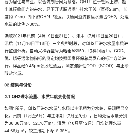
要为居住与商业，以合流制管网为基础。QH1厂位于管网上游，超
出其接收能力的来水，经下开式联通闸与排水干线（直径2.6m，长
度约10km）向下游QH2厂输运。联通闸溢流输运水量占QH2厂处理
水量的比例＞30%。
选取2021年汛前（4月19日至21日）、汛中（7月16日至20日）、
汛后（11月16日至18日）三个典型时段，对QH2厂进水水量水质进
行监测分析。自动采样器型号为哈希AS950，取样间隔1h。COD、
氮、磷等污染物指标的测定均按照国家环保总局发布的标准方法进
行。样品经0.45μm滤膜过滤后，测定溶解性COD（SCOD）与正磷
酸盐含量。
02 结果与讨论
2.1 QH2进水流量、水质年度变化情况
如图1所示，QH2厂进水水量与水质以主汛期为分水岭，呈现明显变
化。汛前（1月至6月）与主汛期（7月至9月），日均处理水量分别
为36.36万m³、52.76万m³，汛后（10月至12月）日均处理水量
44.66万m³，较主汛期下降15.35%。