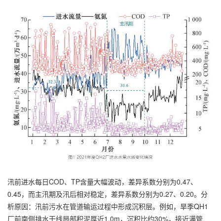
汛前进水每日COD、TP含量大幅波动，差异系数分别为0.47、
0.45，而主汛期及汛后相对稳定，差异系数分别为0.27、0.20。分
析原因：汛前污水在管道输运过程中形成沉积层。例如，旱季QH1
厂前南侧排水干线局部积泥厚近1.0m，沉积比约30%，接近满管