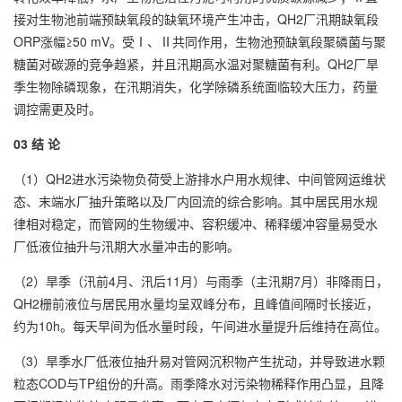
接对生物池前端预缺氧段的缺氧环境产生冲击，QH2厂汛期缺氧段
ORP涨幅≥50 mV。受Ⅰ、Ⅱ共同作用，生物池预缺氧段聚磷菌与聚
糖菌对碳源的竞争趋紧，并且汛期高水温对聚糖菌有利。QH2厂旱
季生物除磷现象，在汛期消失，化学除磷系统面临较大压力，药量
调控需更及时。
03 结 论
（1）QH2进水污染物负荷受上游排水户用水规律、中间管网运维状
态、末端水厂抽升策略以及厂内回流的综合影响。其中居民用水规
律相对稳定，而管网的生物缓冲、容积缓冲、稀释缓冲容量易受水
厂低液位抽升与汛期大水量冲击的影响。
（2）旱季（汛前4月、汛后11月）与雨季（主汛期7月）非降雨日，
QH2栅前液位与居民用水量均呈双峰分布，且峰值间隔时长接近，
约为10h。每天早间为低水量时段，午间进水量提升后维持在高位。
（3）旱季水厂低液位抽升易对管网沉积物产生扰动，并导致进水颗
粒态COD与TP组份的升高。雨季降水对污染物稀释作用凸显，且降