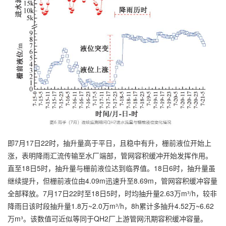
即7月17日22时，抽升量高于平日，且稳中有升，栅前液位开始上
涨，表明降雨汇流传输至水厂端部，管网容积缓冲开始发挥作用。
直至18日5时，抽升量与栅前液位达到临界值。18日6时，抽升量虽
继续提升，但栅前液位由4.09m迅速升至8.69m，管网容积缓冲容量
全部释放。7月17日22时至18日5时，时均抽升量2.63万m³/h，较非
降雨日该时段抽升量1.8万~2.0万m³/h，8h累计多抽升4.52万~6.62
万m³。该数值可近似等同于QH2厂上游管网汛期容积缓冲容量。