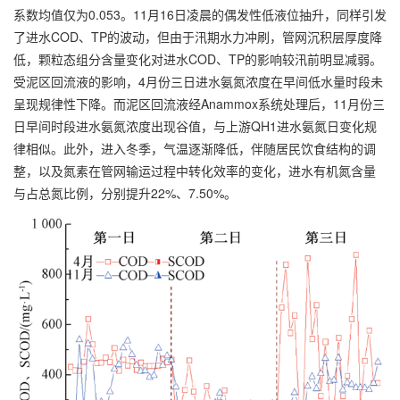
系数均值仅为0.053。11月16日凌晨的偶发性低液位抽升，同样引发
了进水COD、TP的波动，但由于汛期水力冲刷，管网沉积层厚度降
低，颗粒态组分含量变化对进水COD、TP的影响较汛前明显减弱。
受泥区回流液的影响，4月份三日进水氨氮浓度在早间低水量时段未
呈现规律性下降。而泥区回流液经Anammox系统处理后，11月份三
日早间时段进水氨氮浓度出现谷值，与上游QH1进水氨氮日变化规
律相似。此外，进入冬季，气温逐渐降低，伴随居民饮食结构的调
整，以及氮素在管网输运过程中转化效率的变化，进水有机氮含量
与占总氮比例，分别提升22%、7.50%。