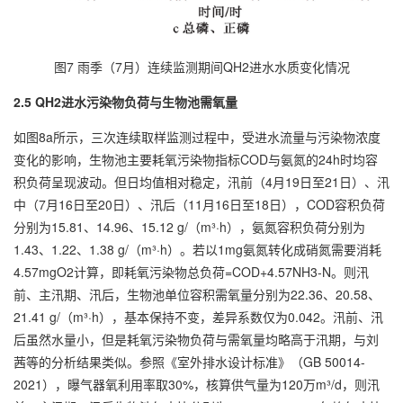
图7 雨季（7月）连续监测期间QH2进水水质变化情况
2.5 QH2进水污染物负荷与生物池需氧量
如图8a所示，三次连续取样监测过程中，受进水流量与污染物浓度
变化的影响，生物池主要耗氧污染物指标COD与氨氮的24h时均容
积负荷呈现波动。但日均值相对稳定，汛前（4月19日至21日）、汛
中（7月16日至20日）、汛后（11月16日至18日），COD容积负荷
分别为15.81、14.96、15.12 g/（m³·h），氨氮容积负荷分别为
1.43、1.22、1.38 g/（m³·h）。若以1mg氨氮转化成硝氮需要消耗
4.57mgO2计算，即耗氧污染物总负荷=COD+4.57NH3-N。则汛
前、主汛期、汛后，生物池单位容积需氧量分别为22.36、20.58、
21.41 g/（m³·h），基本保持不变，差异系数仅为0.042。汛前、汛
后虽然水量小，但是耗氧污染物负荷与需氧量均略高于汛期，与刘
茜等的分析结果类似。参照《室外排水设计标准》（GB 50014-
2021），曝气器氧利用率取30%，核算供气量为120万m³/d，则汛