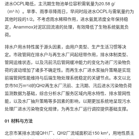
进水OCPL略低，主汛期生物池单位容积需氧量为20.58 g/
（m³·h）。旱季、雨季非降雨日，早间时段进水OCPL与需氧量约为
其他时段的1/2。不考虑雨水稀释作用，进水氨氮浓度全年保持稳
定，Anammox对泥区回流液的处理，有效降低了生物系统氨氮负
荷。
排水户用水特性属于源头因素，由用户类型、生产生活习惯等决
定。市政管网在排水户与再生水厂间起纽带作用，排水体制类型、
管网运维状态，以及汛前汛后管网缓冲能力的变化为进厂污染物负
荷的波动增加了诸多不确定性。而再生水厂进水泵抽升策略是实现
前端管网性能维持与后端生物处理系统稳定的关键节点。本文以北
京市50万m³/d的QH2再生水厂汛前、主汛期、汛后进水污染物负荷
监测数据为基础，综合分析水厂服务区域内用水特性、排水管网性
能，以及水厂抽升策略等多因素的影响，以期更加系统地呈现污水
处理厂进水污染物变化规律，为再生水厂运行调控提供基础支撑。
01 材料与方法
北京市某排水流域QH1厂、QH2厂流域面积近150 km²，用地性质主