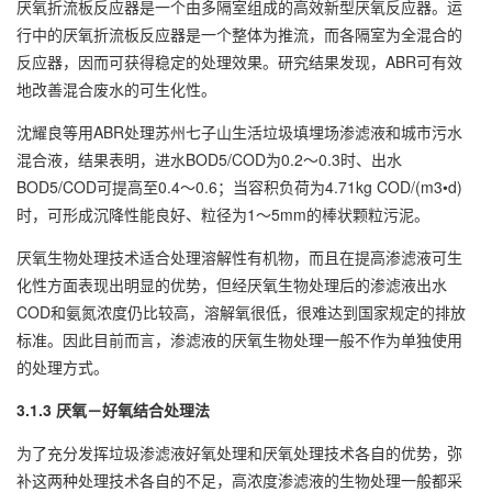
厌氧折流板反应器是一个由多隔室组成的高效新型厌氧反应器。运
行中的厌氧折流板反应器是一个整体为推流，而各隔室为全混合的
反应器，因而可获得稳定的处理效果。研究结果发现，ABR可有效
地改善混合废水的可生化性。
沈耀良等用ABR处理苏州七子山生活垃圾填埋场渗滤液和城市污水
混合液，结果表明，进水BOD5/COD为0.2～0.3时、出水
BOD5/COD可提高至0.4～0.6；当容积负荷为4.71kg COD/(m3•d)
时，可形成沉降性能良好、粒径为1～5mm的棒状颗粒污泥。
厌氧生物处理技术适合处理溶解性有机物，而且在提高渗滤液可生
化性方面表现出明显的优势，但经厌氧生物处理后的渗滤液出水
COD和氨氮浓度仍比较高，溶解氧很低，很难达到国家规定的排放
标准。因此目前而言，渗滤液的厌氧生物处理一般不作为单独使用
的处理方式。
3.1.3 厌氧－好氧结合处理法
为了充分发挥垃圾渗滤液好氧处理和厌氧处理技术各自的优势，弥
补这两种处理技术各自的不足，高浓度渗滤液的生物处理一般都采