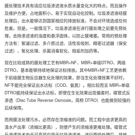
膜处理技术具有适应垃圾渗滤液水质水量变化大的特点，而且操作
及维护方便，占地面积小，易于实现自动化控制。垃圾渗滤液经膜
处理后，出水能够达到国家相应的排放标准，不会对环境造成任何
危害。但是，一般情况下，垃圾渗滤液在进行膜处理之前要先预处
理，去除渗滤液的浊度和悬浮固体，以防止膜堵塞。常用的预处理
方法有：絮凝过滤、多介质过滤、活性炭吸附、精密过滤器（保安
过滤）、氧化处理、杀菌消毒软化、阻垢剂加药等。
现在比较成熟的膜处理工艺有MBR+NF、MBR+单级DTRO、两级
DTRO，基本能够持续地保证达标排放。其中MBR+NF工艺更依赖
于前级膜生物反应器生化处理的效果，即当生化处理效果不好时，
NF不能完全保证出水达标（COD、氨氮）。相比较而言 MBR+单级
DTRO能持续保证出水达标，即使在生化效果出现偏差时，碟管式反
渗透（Disc Tube Reverse Osmosis，简称 DTRO）也能做到较强的
后续保障。
而用膜法处理污水，必然存在浓缩液的问题。而工程中追求更高的
清水产出率（浓缩比更高），则使产生的浓缩液更难处理。碟管式
反渗透技术由于可直接应用于垃圾渗滤液，进行两级处理后，排放