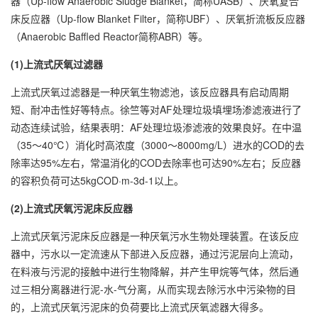
器（Up-flow Anaerobic Sludge Blanket，简称UASB）、厌氧复合
床反应器（Up-flow Blanket Filter，简称UBF）、厌氧折流板反应器
（Anaerobic Baffled Reactor简称ABR）等。
(1)上流式厌氧过滤器
上流式厌氧过滤器是一种厌氧生物滤池，该反应器具有启动周期
短、耐冲击性好等特点。徐竺等对AF处理垃圾填埋场渗滤液进行了
动态连续试验，结果表明：AF处理垃圾渗滤液的效果良好。在中温
（35～40℃）消化时高浓度（3000～8000mg/L）进水的COD的去
除率达95%左右，常温消化的COD去除率也可达90%左右；反应器
的容积负荷可达5kgCOD·m-3d-1以上。
(2)上流式厌氧污泥床反应器
上流式厌氧污泥床反应器是一种厌氧污水生物处理装置。在该反应
器中，污水以一定流速从下部进入反应器，通过污泥层向上流动，
在料液与污泥的接触中进行生物降解，并产生甲烷等气体，然后通
过三相分离器进行泥-水-气分离，从而实现去除污水中污染物的目
的，上流式厌氧污泥床的负荷要比上流式厌氧滤器大得多。