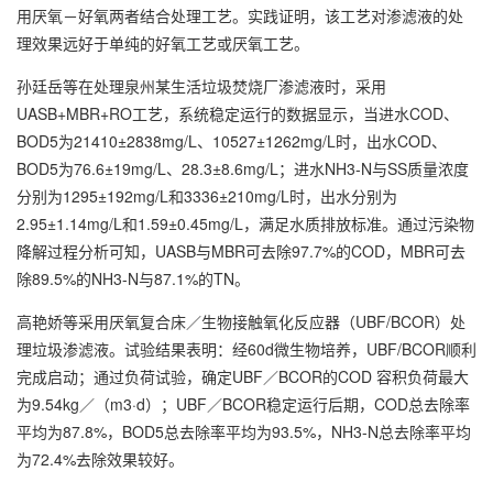
用厌氧－好氧两者结合处理工艺。实践证明，该工艺对渗滤液的处
理效果远好于单纯的好氧工艺或厌氧工艺。
孙廷岳等在处理泉州某生活垃圾焚烧厂渗滤液时，采用
UASB+MBR+RO工艺，系统稳定运行的数据显示，当进水COD、
BOD5为21410±2838mg/L、10527±1262mg/L时，出水COD、
BOD5为76.6±19mg/L、28.3±8.6mg/L；进水NH3-N与SS质量浓度
分别为1295±192mg/L和3336±210mg/L时，出水分别为
2.95±1.14mg/L和1.59±0.45mg/L，满足水质排放标准。通过污染物
降解过程分析可知，UASB与MBR可去除97.7%的COD，MBR可去
除89.5%的NH3-N与87.1%的TN。
高艳娇等采用厌氧复合床／生物接触氧化反应器（UBF/BCOR）处
理垃圾渗滤液。试验结果表明：经60d微生物培养，UBF/BCOR顺利
完成启动；通过负荷试验，确定UBF／BCOR的COD 容积负荷最大
为9.54kg／（m3·d）；UBF／BCOR稳定运行后期，COD总去除率
平均为87.8%，BOD5总去除率平均为93.5%，NH3-N总去除率平均
为72.4%去除效果较好。