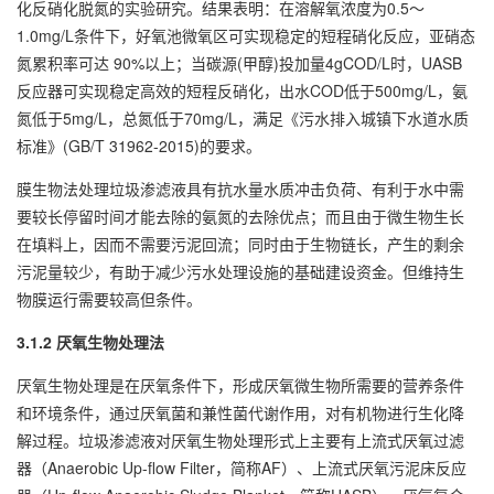
化反硝化脱氮的实验研究。结果表明：在溶解氧浓度为0.5～
1.0mg/L条件下，好氧池微氧区可实现稳定的短程硝化反应，亚硝态
氮累积率可达 90%以上；当碳源(甲醇)投加量4gCOD/L时，UASB
反应器可实现稳定高效的短程反硝化，出水COD低于500mg/L，氨
氮低于5mg/L，总氮低于70mg/L，满足《污水排入城镇下水道水质
标准》(GB/T 31962-2015)的要求。
膜生物法处理垃圾渗滤液具有抗水量水质冲击负荷、有利于水中需
要较长停留时间才能去除的氨氮的去除优点；而且由于微生物生长
在填料上，因而不需要污泥回流；同时由于生物链长，产生的剩余
污泥量较少，有助于减少污水处理设施的基础建设资金。但维持生
物膜运行需要较高但条件。
3.1.2 厌氧生物处理法
厌氧生物处理是在厌氧条件下，形成厌氧微生物所需要的营养条件
和环境条件，通过厌氧菌和兼性菌代谢作用，对有机物进行生化降
解过程。垃圾渗滤液对厌氧生物处理形式上主要有上流式厌氧过滤
器（Anaerobic Up-flow Filter，简称AF）、上流式厌氧污泥床反应