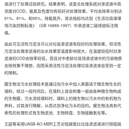
液进行了处理试验研究。结果表明，该复合处理系统对渗滤液中高
浓度对COD、氨氮及色度均有较好对处理效果，平均去除率分别达
91%、81%、和95%，除氨氮外，其余指标均达到《生活垃圾填埋
场污染控制标准》（GB 16889-1997）中渗滤液二级排放标注限
值。
由此可见活性污泥法可以对垃圾渗滤液有较好的处理效果，但活性
污泥法处理渗滤液的出水效果受温度影响很大，在温度较低时对渗
滤液的COD去除率较低，而且对中老龄垃圾场渗滤液中的污染物质
去除效果不理想，因而采用活性污泥法处理垃圾渗滤液会受到一定
的限制。
膜生物法污水处理技术是通过向污水中加入表面适于微生物生长的
填料，经过一段时间后，在填料上就会附着一层由各种微生物构成
的生物膜，污水流经填料时，填料上的微生物以污水中的有机物为
养料，对其进行降解，从而达到净化污水的目的。膜生物法具有代
表性的处理形式有生物滤池、生物转盘、生物接触氧化等。
王庭等采用UASB-AO-MBR工艺对低碳氮比垃圾渗滤液进行短程硝