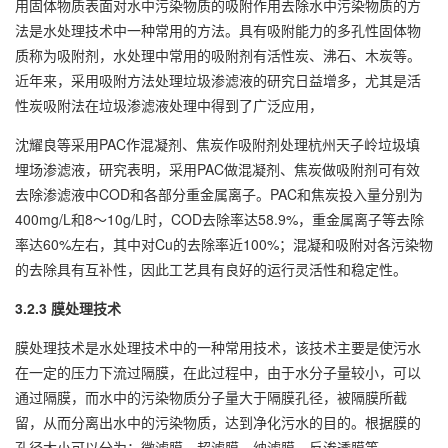
用固体物质表面对水中污染物质的吸附作用去除水中污染物质的方
法是水处理技术中一种常用的方法。具有吸附能力的多孔性固体物
质称为吸附剂，水处理中常用的吸附剂有活性炭、沸石、木炭等。
近年来，采用吸附方法处理垃圾渗滤液的研究日益增多，尤其是活
性炭吸附法在垃圾渗滤液处理中得到了广泛应用，
沈耀良等采用PAC作混凝剂、焦炭作吸附剂处理杭州天子岭垃圾填
埋场渗滤液，研究表明，采用PAC做混凝剂、焦炭做吸附剂可有效
去除渗滤液中COD和各部分重金属离子。PAC和焦炭投入量分别为
400mg/L和8～10g/L时，COD去除率达58.9%，重金属离子等去除
率达60%左右，其中对Cu的去除率近100%；混凝和吸附对各污染物
的去除具有互补性，因此工艺具有良好的运行灵活性和稳定性。
3.2.3 膜处理技术
膜处理技术是水处理技术中的一种常用技术，该技术主要是使污水
在一定的压力下流过隔膜，在此过程中，由于水分子量较小，可以
通过隔膜，而水中的污染物质分子量大于隔膜孔径，被隔膜所截
留，从而分离出水中的污染物质，达到净化污水的目的。根据膜的
孔径大小可以分为：微滤膜、超滤膜、纳滤膜、反渗透膜等。