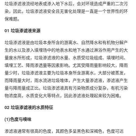
垃圾渗滤液流经地表或渗入地下水后，会对环境造成严重的二次污
染，因此，垃圾渗滤液安全且无害化处理是一直是一个世界性的环
保难题。
01 垃圾渗滤液来源
垃圾渗滤液是由垃圾本身所含的游离水、自然降水和有机物分解产
生的水以及渗入填埋场中的地表水和地下水通过淋浴作用产生的大
量废水所形成，垃圾渗滤液的水量、水质受垃圾组成、填埋时间、
填埋工艺、降雨渗透量等因素影响。尤其受降雨量影响较大，降雨
量少时，垃圾渗滤液主要为垃圾本身所含游离水，大部分被蒸发，
而降雨量大时，雨水流进垃圾堆体，产生大量渗滤液，渗滤液产生
量与降雨量成正比。垃圾渗滤液具有污染物质成分复杂，有机污染
物浓度高，水质变化大等特点，因此渗滤液处理起来较为困难。
02 垃圾渗滤液的水质特征
(1)色度与嗅味
渗滤液通常有很高的色度，其颜色多呈黑色和深褐色，色度可达