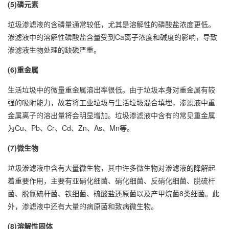
(5)磷元素
垃圾渗滤液的含磷量通常较低，尤其是溶解性的磷酸盐浓度更低。
渗滤液中的溶解性磷酸盐含量受到Ca离子浓度和碱度的影响，导致
渗滤液生物处理的缺磷严重。
(6)重金属
生活垃圾中的微量重金属溶出率很低。由于垃圾本身对重金属有较
强的吸附能力，故若将工业垃圾与生活垃圾混合填埋，渗滤液中重
金属离子的溶出量将会明显增加。垃圾渗滤液中含有的常见重金属
为Cu、Pb、Cr、Cd、Zn、As、Mn等。
(7)微生物
垃圾渗滤液中含有大量微生物，其中许多微生物对渗滤液的降解起
着重要作用，主要有亚硝化细菌、硝化细菌、反硝化细菌、脱硫杆
菌、脱氮硫杆菌、铁细菌、硫酸盐还原菌以及产甲烷菌8类细菌。此
外，渗滤液中还有大量的病原菌和致病微生物。
(8)溶解性固体