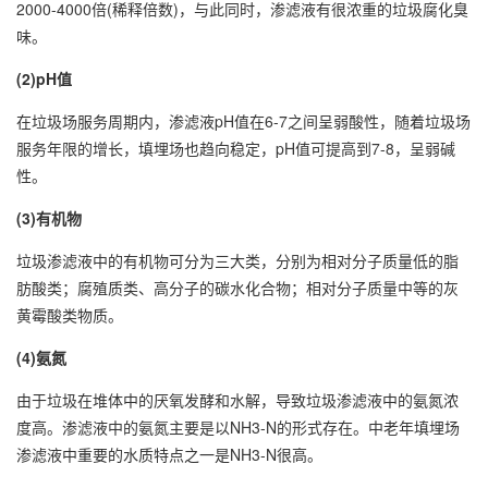
2000-4000倍(稀释倍数)，与此同时，渗滤液有很浓重的垃圾腐化臭
味。
(2)pH值
在垃圾场服务周期内，渗滤液pH值在6-7之间呈弱酸性，随着垃圾场
服务年限的增长，填埋场也趋向稳定，pH值可提高到7-8，呈弱碱
性。
(3)有机物
垃圾渗滤液中的有机物可分为三大类，分别为相对分子质量低的脂
肪酸类；腐殖质类、高分子的碳水化合物；相对分子质量中等的灰
黄霉酸类物质。
(4)氨氮
由于垃圾在堆体中的厌氧发酵和水解，导致垃圾渗滤液中的氨氮浓
度高。渗滤液中的氨氮主要是以NH3-N的形式存在。中老年填埋场
渗滤液中重要的水质特点之一是NH3-N很高。