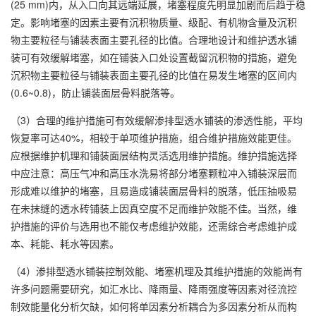
(25 mm)内，从入口向其远端延展，堵塞程度先明显加剧而后趋于稳
定。影响堵塞的因素主要有沉积物质量、级配、有机物含量及沉积
物主要粒径与铺装表面主要孔径的比值。合理地设计和维护透水铺
装可有效缓解堵塞，如在铺装入口处设置截留沉积物的措施，避免
沉积物主要粒径与铺装表面主要孔径的比值在易发生堵塞的区间内
(0.6~0.8)，防止铺装面层骨料脱落等。
（3）合理的维护措施可有效缓解渗排型透水铺装的渗透性能，平均
恢复率可达40%，相较于单项维护措施，组合维护措施效能更佳。
应根据维护机理和铺装面层结构灵活选用维护措施。维护措施选择
中应注意：高压气冲和高压水洗易将部分堵塞颗粒冲入铺装深层而
形成难以维护的堵塞，且易造成铺装面层骨料的脱落，低压抽吸易
在未抹缝的透水砖铺装上因真空度不足而维护效能不佳。当然，维
护措施的评价与选用也不能仅考虑维护效能，还需综合考虑维护成
本、耗能、耗水等因素。
（4）渗排型透水铺装控制效能、堵塞机理及其维护措施的效能尚有
许多问题需要研究，如汇水比、降雨量、降雨强度等因素对径流控
制效能量化分析欠缺，如何将单因素分析耦合为多因素分析从而构