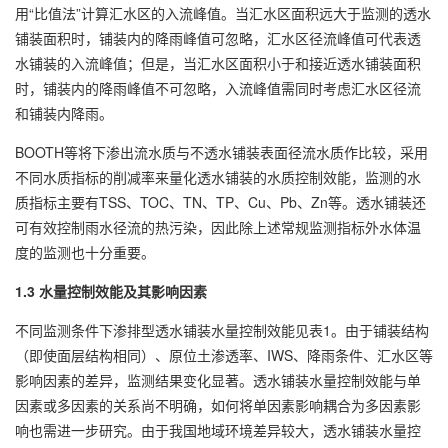
用“比值法”计算汇水区的入流峰值。当汇水区面积远大于监测的透水
铺装面积时，铺装内的降雨峰值可忽略，汇水区径流峰值可代表透
水铺装的入流峰值；但是，当汇水区面积小于和接近透水铺装面积
时，铺装内的降雨峰值不可忽略，入流峰值需同时考虑汇水区径流
和铺装内降雨。
BOOTH等将下渗出流水质与不透水铺装表面径流水质作比较，采用
不同水质指标的削减率来量化透水铺装的水质控制效能，监测的水
质指标主要有TSS、TOC、TN、TP、Cu、Pb、Zn等。透水铺装还
可有效控制雨水径流的热污染，因此除上述常规监测指标外水体温
度的监测也十分重要。
1.3 水量控制效能及其影响因素
不同监测条件下渗排型透水铺装水量控制效能见表1。由于铺装结构
（即使面层结构相同）、原位土渗透率、IWS、降雨条件、汇水区等
影响因素的差异，监测结果变化显著。透水铺装水量控制效能与单
因素或多因素的关系尚不明确，如何将单因素影响耦合为多因素影
响也需进一步研究。由于我国地域环境差异较大，透水铺装水量控