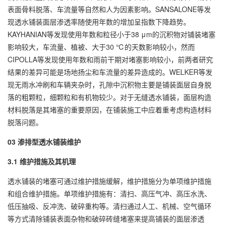
表面骨料脱落、车流量等自然和人为因素影响。SANSALONE等发
现透水铺装面层渗透率随使用年数的增加呈指数下降趋势。
KAYHANIAN等发现使用年数和粒径小于38 μm的沉积物对铺装堵塞
影响较大，车流量、植被、大于30 ℃的天数影响较小，然而
CIPOLLA等发现使用年数和雨前干期对堵塞影响较小，前两者研究
结果的差异可能是场地扬尘和车流量的差异造成的。WELKER等发
现无雨水冲刷和车辆夹杂时，孔隙中沉积物主要是铺装面层自身脱
落的粗颗粒，细颗粒和有机物较少。对于无缝透水铺装，面层构造
材料脱落是其堵塞的重要原因，在铺装施工中应着重考虑构造材料
脱落问题。
03 渗排型透水铺装维护
3.1 维护措施及其机理
透水铺装的堵塞可通过维护措施缓解，维护措施分为单项维护措施
和组合维护措施。单项维护措施有：清扫、高压气冲、高压水洗、
低压抽吸、反冲洗、破碎重构等。清扫通过人工、机械、空气循环
等方式清除铺装表面杂物和破碎砖缝堵塞来提高铺装的面层渗透