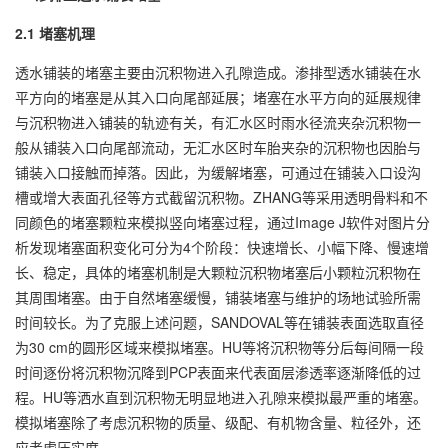
2.1 堵塞机理
透水铺装的堵塞主要由沉积物进入孔隙造成。渗排型透水铺装在水
平方向的堵塞是从其入口向尾部延展；堵塞在水平方向的延展规律
与沉积物进入铺装的轨迹有关，有汇水区时雨水径流夹杂沉积物一
般从铺装入口向尾部流动，无汇水区时车胎夹杂的沉积物也因胎与
铺装入口接触而掉落。因此，为缓解堵塞，可通过在铺装入口设沟
槽或增大表面孔径等方式截留沉积物。ZHANG等采用透明骨料和不
同颜色的堵塞颗粒来模拟竖向堵塞过程，通过Image J软件对图片分
析发现堵塞面积变化可分为4个阶段：快速增长、小幅下降、慢速增
长、稳定，具体的堵塞机制是大颗粒沉积物堵塞后小颗粒沉积物在
其周围堵塞。由于自然堵塞缓慢，铺装堵塞与维护的场地试验所需
时间较长。为了克服上述问题，SANDOVAL等在铺装表面选取直径
为30 cm的圆形区域来模拟堵塞。HU等将沉积物等分后每间隔一段
时间逐份将沉积物沉降到PCP表面来代表面层渗透率逐渐降低的过
程。HU等洒水直到沉积物无明显地进入孔隙来模拟最严重的堵塞。
模拟堵塞除了考虑沉积物的质量、级配、有机物含量、粒径外，还
应考虑压实度。