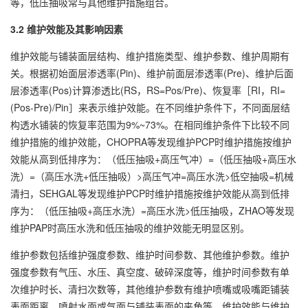
等，低压抽吸常与其他维护措施组合。
3.2 维护效能及其影响因素
维护效能与铺装面层结构、维护措施类型、维护参数、维护周期有
关。根据初始面层渗透率(Pin)、维护前面层渗透率(Pre)、维护后面
层渗透率(Pos)计算渗透比(RS，RS=Pos/Pre)、恢复率［RI，RI=
(Pos-Pre)/Pin］来表示维护效能。在不同维护条件下，不同面层结
构透水铺装的恢复率范围为9%~73%。在相同维护条件下比较不同
维护措施的维护效能，CHOPRA等发现维护PCP时维护措施按维护
效能从高到低排序为：（低压抽吸+高压气冲）=（低压抽吸+高压水
洗）=（高压水洗+低压抽吸）>高压气冲=高压水洗>低空抽吸=机械
清扫，SEHGAL等发现维护PCP时维护措施按维护效能从高到低排
序为：（低压抽吸+高压水洗）=高压水洗>低压抽吸，ZHAO等发现
维护PAP时高压水洗和低压抽吸的维护效能无明显区别。
维护参数包括维护强度参数、维护时间参数、其他维护参数。维护
强度参数有气压、水压、真空度、破碎深度等，维护时间参数有单
次维护时长、清扫次数等，其他维护参数有维护喷嘴或吸嘴距铺装
表面距离、喷射水面或气面与铺装表面的夹角等。维护效能与维护