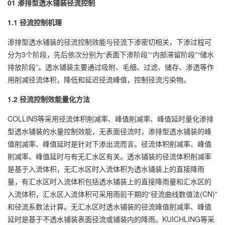
01 渗排型透水铺装径流控制
1.1 径流控制机理
渗排型透水铺装的径流控制效能与径流下渗密切相关，下渗过程可
分为3个阶段，先后依次分别为“表面下渗阶段”“内部滞留阶段”“储水
排放阶段”。透水铺装主要通过吸附、毛细、过滤、储存、渗透等作
用削减径流体积，降低和延迟径流峰值，控制径流污染物。
1.2 径流控制效能量化方法
COLLINS等采用径流体积削减率、峰值削减率、峰值延时量化渗排
型透水铺装的水量控制效能，无表面径流时，渗排型透水铺装的峰
值削减率、峰值延时是针对下渗出流而言。径流体积削减率、峰值
削减率、峰值延时与有无汇水区有关。透水铺装的径流体积削减率
是基于入流体积，无汇水区时入流体积为透水铺装上的直接降雨
量，有汇水区时入流体积包括透水铺装上的直接降雨量和汇水区的
入流体积，汇水区入流体积可采用雨前干期的“径流曲线数值法(CN)”
和径流系数法计算。无汇水区时透水铺装的径流峰值削减率、峰值
延时是基于不透水铺装表面径流或铺装内的降雨。KUICHLING等采