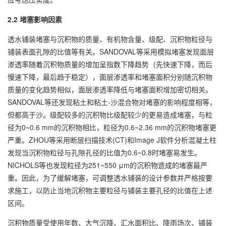
2.2 堵塞影响因素
透水铺装堵塞与沉积物的质量、有机物含量、级配、沉积物粒径与
铺装表面孔隙的比值等有关。SANDOVAL等采用模拟堵塞发现面层
渗透率随着沉积物质量的增加呈指数下降趋势（先快速下降，而后
慢速下降，最后趋于稳定），面层渗透率和堵塞面积分别随沉积物
质量的变化趋势相似，面层渗透率降低与堵塞面积增加密切相关。
SANDOVAL等还发现粘土和粘土-沙混合物对堵塞的影响程度相等，
但都高于沙。级配较多的沉积物比级配较少的更易造成堵塞，与粒
径为0~0.6 mm的沉积物相比，粒径为0.6~2.36 mm的沉积物堵塞更
严重。ZHOU等采用断层扫描技术(CT)和Image J软件分析混凝土柱
发现当沉积物粒径与孔隙孔径的比值为0.6~0.8时堵塞易发生。
NICHOLS等也发现粒径为251~550 μm的沉积物造成的堵塞最严
重。因此，为了缓解堵塞，可调整透水铺装的设计参数并严格按要
求施工，以防止当地沉积物主要粒径与铺装主要孔径的比值在上述
区间。
沉积物质量受使用年数、大气沉降、汇水面积比、降雨场次、铺装