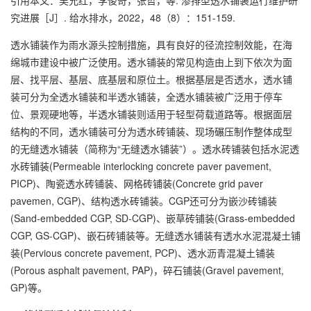
引用本文：吴允红，李俊奇，张哲，等. 渗排型透水铺装运行维护研
究进展［J］. 给水排水，2022，48（8）：151-159.
透水铺装作为雨水源头控制措施，具有良好的径流控制效能，在海
绵城市建设中被广泛使用。透水铺装的常见构造由上到下依次为面
层、找平层、基层、底基层和原位土。根据基层是否透水，透水铺
装可分为全透水铺装和半透水铺装，全透水铺装被广泛用于停车
位、景观硬地等，半透水铺装则适用于轻型荷载道路等。根据面层
结构的不同，透水铺装可分为透水砖铺装、现场碾压制作整体成型
的无缝透水铺装（简称为“无缝透水铺装”）。透水砖铺装包括水泥透
水砖铺装(Permeable interlocking concrete paver pavement,
PICP)、陶瓷透水砖铺装、网格砖铺装(Concrete grid paver
pavemen, CGP)、结构透水砖铺装。CGP还可分为嵌沙砖铺装
(Sand-embedded CGP, SD-CGP)、嵌草砖铺装(Grass-embedded
CGP, GS-CGP)、嵌石砖铺装等。无缝透水铺装有透水水泥混凝土铺
装(Pervious concrete pavement, PCP)、透水沥青混凝土铺装
(Porous asphalt pavement, PAP)，碎石铺装(Gravel pavement,
GP)等。