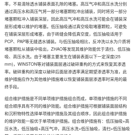
率，不易清除透水铺装表面孔隙的堵塞。高压气冲和高压水洗分别
通过高压水和高压气将一部分堵塞颗粒冲出铺装，同时将另一部分
堵塞颗粒冲入铺装深层，因此高压气冲和高压水洗可能会在铺装深
层形成难以维护的堵塞。低压抽吸通过真空吸取堵塞颗粒，可避免
在铺装深层形成堵塞，由于砖缝会降低真空度，低压抽吸适用于
PCP、PAP等无缝透水铺装。与低压抽吸相比，反冲洗以水为介质将
堵塞颗粒从铺装中吸出，ZHAO等发现其维护效能优于清扫、低压抽
吸、高压水洗。由于堵塞主要发生在铺装表面以下一定深度(25
mm)，WINSTON等对铺装面层通过破碎重构的方式来恢复其渗透
率。破碎重构的深度以破碎后面层渗透率满足期望渗透率为准，此
维护措施应作为其他维护措施难以恢复铺装面层渗透率时采用的最
终手段。
组合维护措施是不同单项维护措施组合而成，单项维护措施的不同
组合顺序具有不同的维护效能。组合维护措施可根据铺装面层结构
和沉积物特性选择单项维护措施及其组合顺序，因此组合维护措施
的维护效能一般优于单项维护措施。组合维护措施有：低压抽吸+高
压水洗，低压抽吸+高压气冲，高压水洗+低压抽吸，清扫+低压抽吸