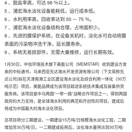
4 、脱盐率高，可达 98 ％以上。
5 、
浦宏
海水淡化设备
能耗低，运行成本低。
6 、水利用率高，回收率达到 50 － 75 ％。
7 、
浦宏海水淡化设备
结构合理，占地面积少。
8 、先进的膜保护系统，在设备关机时，淡化水可自动将膜
表面的污染物冲洗干净，延长膜寿命。
9 、系统无易损部件，无需大量维修，运行长期有效。
1月30日，中信环境技术旗下美能公司（MEMSTAR）收到建设方发
来的中标通书，马来西亚先达海水开发资源有限公司（下文简称先
达公司)拟在天津南港工业区建设海水淡化及综合利用一体化（30万
吨示范）项目，美能品牌成为该项目超滤系统技术集成及装备供货
服务商。该项目是中马两国“一带一路”战略合作项目之一，得到两国
政府的大力支持，是全球海水利用的典范和开创性的项目，建成后
将成为中国最大的海水淡化项目。
总项目将分三期建设，一期建设15万吨/日规模海水淡化工程，二期
增加至30万吨/日，一二期建成投用后，淡化海水量将达到30万吨/