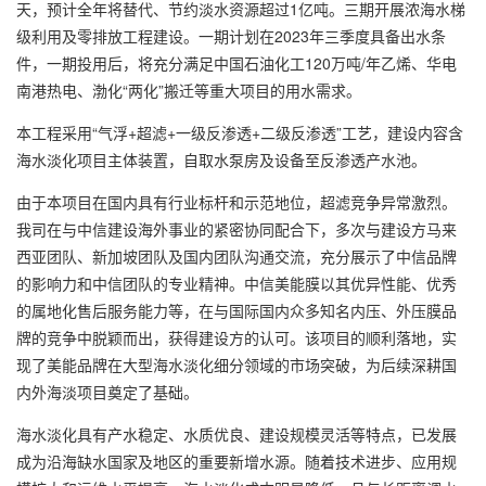
天，预计全年将替代、节约淡水资源超过1亿吨。三期开展浓海水梯
级利用及零排放工程建设。一期计划在2023年三季度具备出水条
件，一期投用后，将充分满足中国石油化工120万吨/年乙烯、华电
南港热电、渤化“两化”搬迁等重大项目的用水需求。
本工程采用“气浮+超滤+一级反渗透+二级反渗透”工艺，建设内容含
海水淡化项目主体装置，自取水泵房及设备至反渗透产水池。
由于本项目在国内具有行业标杆和示范地位，超滤竞争异常激烈。
我司在与中信建设海外事业的紧密协同配合下，多次与建设方马来
西亚团队、新加坡团队及国内团队沟通交流，充分展示了中信品牌
的影响力和中信团队的专业精神。中信美能膜以其优异性能、优秀
的属地化售后服务能力等，在与国际国内众多知名内压、外压膜品
牌的竞争中脱颖而出，获得建设方的认可。该项目的顺利落地，实
现了美能品牌在大型海水淡化细分领域的市场突破，为后续深耕国
内外海淡项目奠定了基础。
海水淡化具有产水稳定、水质优良、建设规模灵活等特点，已发展
成为沿海缺水国家及地区的重要新增水源。随着技术进步、应用规