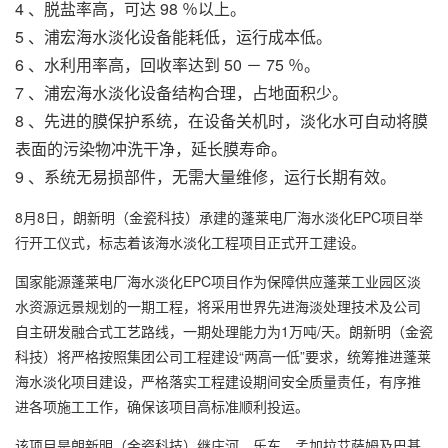
4 、脱盐率高，可达 98 ％以上。
5 、
浦宏
海水淡化设备
能耗低，运行成本低。
6 、水利用率高，回收率达到 50 － 75 ％。
7 、
浦宏海水淡化设备
结构合理，占地面积少。
8 、先进的膜保护系统，在设备关机时，淡化水可自动将膜
表面的污染物冲洗干净，延长膜寿命。
9 、系统无易损部件，无需大量维修，运行长期有效。
8月8日，朗新明（金瓷科技）承建的蓬莱电厂海水淡化EPC项目举
行开工仪式，标志着该海水淡化工程项目正式开工建设。
国家能源蓬莱电厂海水淡化EPC项目作为保障供应蓬莱工业园区淡
水资源远景规划的一期工程，将采用世界先进海淡处理技术及公司
自主研发融合式工艺路线，一期处理能力为1万吨/天。朗新明（金瓷
科技）将严格按照集团公司工程建设“两高一低”要求，统筹推进蓬莱
海水淡化项目建设，严格落实工程建设期间安全质量责任，有序推
进各项施工工作，确保该项目高标准顺利投运。
该项目是朗新明（金瓷科技）继庄河、乐东、孟加拉艾萨姆及巴基