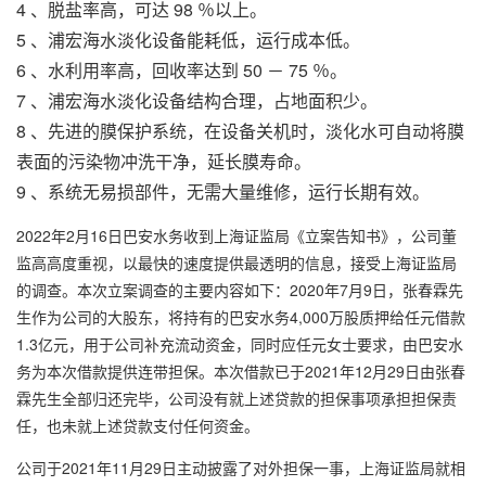
4 、脱盐率高，可达 98 ％以上。
5 、
浦宏
海水淡化设备
能耗低，运行成本低。
6 、水利用率高，回收率达到 50 － 75 ％。
7 、
浦宏海水淡化设备
结构合理，占地面积少。
8 、先进的膜保护系统，在设备关机时，淡化水可自动将膜
表面的污染物冲洗干净，延长膜寿命。
9 、系统无易损部件，无需大量维修，运行长期有效。
2022年2月16日巴安水务收到上海证监局《立案告知书》，公司董
监高高度重视，以最快的速度提供最透明的信息，接受上海证监局
的调查。本次立案调查的主要内容如下：2020年7月9日，张春霖先
生作为公司的大股东，将持有的巴安水务4,000万股质押给任元借款
1.3亿元，用于公司补充流动资金，同时应任元女士要求，由巴安水
务为本次借款提供连带担保。本次借款已于2021年12月29日由张春
霖先生全部归还完毕，公司没有就上述贷款的担保事项承担担保责
任，也未就上述贷款支付任何资金。
公司于2021年11月29日主动披露了对外担保一事，上海证监局就相