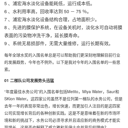
5 、
浦宏
海水淡化设备
能耗低，运行成本低。
6 、水利用率高，回收率达到 50 － 75 ％。
7 、
浦宏海水淡化设备
结构合理，占地面积少。
8 、先进的膜保护系统，在设备关机时，淡化水可自动将膜
表面的污染物冲洗干净，延长膜寿命。
9 、系统无易损部件，无需大量维修，运行长期有效。
每年全球水奖的入围名单总是可以帮助我们更深刻地理解目前行业
的发展趋势，今年也不例外。以下是我对今年的入围名单的一些思
索。
01 二梯队公司发展势头迅猛
“年度最佳水务公司”的入围名单包括Metito，Miya Water，Saur和
SKion Water。这四家公司虽然不是位列第一梯队的水务公司，但是
去年一年的表现非常出色，增长快速，而更加引人注目的是这四家
公司实现增长背后的各种创新实践。这是不是意味着在新的市场环
境和新的挑战下，水务公司必须寻求并且适应新的商务模式才能实
现增长。这是否也解释了威立雅和苏伊士合并背后的理由？