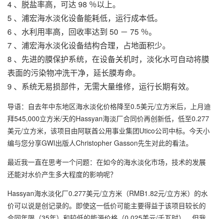
4 、脱盐率高，可达 98 ％以上。
5 、
浦宏
海水淡化设备
能耗低，运行成本低。
6 、水利用率高，回收率达到 50 － 75 ％。
7 、
浦宏海水淡化设备
结构合理，占地面积少。
8 、先进的膜保护系统，在设备关机时，淡化水可自动将膜
表面的污染物冲洗干净，延长膜寿命。
9 、系统无易损部件，无需大量维修，运行长期有效。
导语：自去年中东地区海水淡化价格降至0.5美元/立方米后，上月迪
拜545,000立方米/天的Hassyan海淡厂合同价再创新低，低至0.277
美元/立方米，该项目由阿联酋公用事业集团Utico公司中标。今天小
编与您分享GWI出版人Christopher Gasson先生对此的看法。
最近我一直在思考一个问题：在如今的海水淡化市场，技术的发展
还能对水价产生多大程度的影响呢？
Hassyan海水淡化厂0.277美元/立方米（RMB1.82元/立方米）的水
价可以说是创记录的。即使这一低价可能主要得益于该项目较长的
合同年限（35年）和较低的能源价格（0.025美元/千瓦时），但我