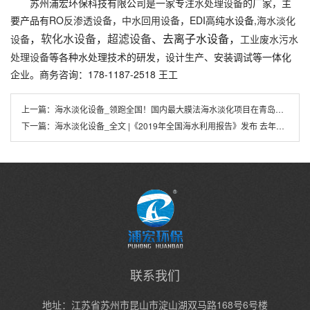
苏州浦宏环保科技有限公司是一家专注
水处理设备
的厂家，主
要产品有RO
反渗透设备
，
中水回用设备
，EDI高纯水设备,
海水淡化
，
软化水设备
，
超滤设备
、去离子水设备，
设备
工业废水污水
处理设备
等各种水处理技术的研发，设计生产、安装调试等一体化
企业。商务咨询：178-1187-2518 王工
上一篇：
海水淡化设备_领跑全国！国内最大膜法海水淡化项目在青岛开工
下一篇：
海水淡化设备_全文 |《2019年全国海水利用报告》发布 去年新建海水淡化工程17个
联系我们
地址：江苏省苏州市昆山市淀山湖双马路168号6号楼