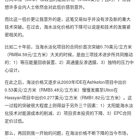
想许多业内人士依然会对此低价感到意外。
而比这一低价更让我意外的是，这笔交易似乎并没有涉及新的重大
技术突破。在过去，海水淡化价格的下降可以说是和技术的发展紧
密相关的。
比如二十年前，当海水淡化项目的合同价首次突破0.70美元/立方米
（RMB4.59元/立方米）大关的时候，是由三项技术进步所共同推动
的：1）等压能量回收装置、2）高通量反渗透膜、3）独特的压力中
心设计。
在此之后，海淡价格又逐步从2003年IDE在Ashkelon项目中出价
0.53美元/立方米（RMB3.48元/立方米）慢慢发展至Utico在
Hassyan项目中出价0.277美元/立方米（RMB1.82元/立方米）。这
一过程的突破很大程度上则得益于另外三个因素：1）太阳能海水淡
化技术对能源成本的削减、2）项目资本投资的下降、3）EPC合同
定价过低。
那么，再回到我一开始的问题，在海淡价格不断下降的当今市场，