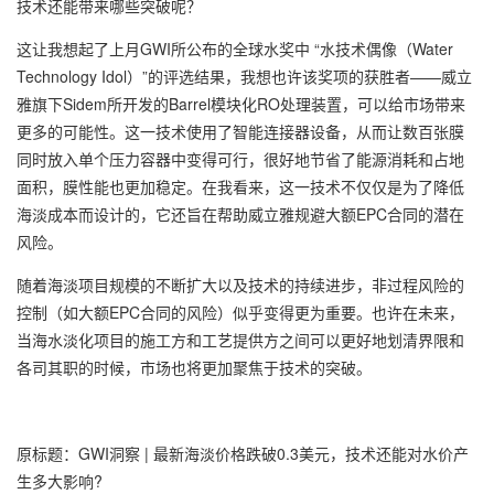
技术还能带来哪些突破呢？
这让我想起了上月GWI所公布的全球水奖中 “水技术偶像（Water
Technology Idol）”的评选结果，我想也许该奖项的获胜者——威立
雅旗下Sidem所开发的Barrel模块化RO处理装置，可以给市场带来
更多的可能性。这一技术使用了智能连接器设备，从而让数百张膜
同时放入单个压力容器中变得可行，很好地节省了能源消耗和占地
面积，膜性能也更加稳定。在我看来，这一技术不仅仅是为了降低
海淡成本而设计的，它还旨在帮助威立雅规避大额EPC合同的潜在
风险。
随着海淡项目规模的不断扩大以及技术的持续进步，非过程风险的
控制（如大额EPC合同的风险）似乎变得更为重要。也许在未来，
当海水淡化项目的施工方和工艺提供方之间可以更好地划清界限和
各司其职的时候，市场也将更加聚焦于技术的突破。
原标题：GWI洞察 | 最新海淡价格跌破0.3美元，技术还能对水价产
生多大影响?