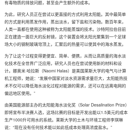
有毒物质的排放问题，甚至会产生额外的成本。
为此，研究人员正在尝试以更直接的方式利用太阳能。其中最简单
的方式是利用蒸发作用，蒸出淡水，留下盐和污染物。数百年来，
人类一直都在使用这种被称为太阳能蒸馏的技术。沙特阿拉伯目前
正在建造一面巨大的反射镜，这个装置会将太阳光聚集到一个足球
场大小的钢制玻璃穹顶上，汇聚后的热量可以使其中的海水蒸发。
为了让这个过程变得更便宜、简单、便携，从而让高质量的海水淡
化技术在全世界广泛应用，研究人员也在尝试使用新的材料和设
计。娜奥米·哈拉斯（Naomi Halas）是美国莱斯大学的电气与计算
机工程师，她说：“发展中国家对淡水资源需求量巨大，太阳能热技
术不仅可以降低海水淡化过程对能源的需求，还可以在远离电网的
偏远地区使用。”
由美国能源部主办的太阳能海水淡化奖（Solar Desalination Prize）
即将宣布半决赛人选，这场比赛的目标是开发出能以1.5美元的成本
生产1000升可用水的系统。莱斯大学的土木与环境工程师李琪琳
说：“现在没有任何技术能以如此低成本处理高浓度盐水。”