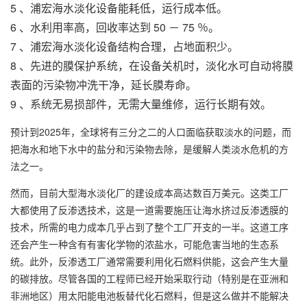
5 、
浦宏
海水淡化设备
能耗低，运行成本低。
6 、水利用率高，回收率达到 50 － 75 ％。
7 、
浦宏海水淡化设备
结构合理，占地面积少。
8 、先进的膜保护系统，在设备关机时，淡化水可自动将膜
表面的污染物冲洗干净，延长膜寿命。
9 、系统无易损部件，无需大量维修，运行长期有效。
预计到2025年，全球将有三分之二的人口面临获取淡水的问题，而
把海水和地下水中的盐分和污染物去除，是缓解人类淡水危机的方
法之一。
然而，目前大型海水淡化厂的建设成本高达数百万美元。这类工厂
大都使用了反渗透技术，这是一道需要施压让海水挤过反渗透膜的
技术，所需的电力成本几乎占到了整个工厂开支的一半。这道工序
还会产生一种含有有害化学物的浓盐水，可能危害当地的生态系
统。此外，反渗透工厂通常需要利用化石燃料供能，这会产生大量
的碳排放。尽管各国的工程师已经开始采取行动（特别是在亚洲和
非洲地区）用太阳能电池板替代化石燃料，但是这么做并不能解决