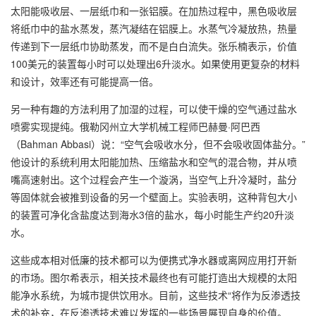
太阳能吸收层、一层纸巾和一张铝膜。在加热过程中，黑色吸收层
将纸巾中的盐水蒸发，蒸汽凝结在铝膜上。水蒸气冷凝放热，热量
传递到下一层纸巾协助蒸发，而不是白白流失。张乐楠表示，价值
100美元的装置每小时可以处理出6升淡水。如果使用更复杂的材料
和设计，效率还有可能提高一倍。
另一种有趣的方法利用了加湿的过程，可以使干燥的空气通过盐水
喷雾实现提纯。俄勒冈州立大学机械工程师巴赫曼·阿巴西
（Bahman Abbasi）说：“空气会吸收水分，但不会吸收固体盐分。”
他设计的系统利用太阳能加热、压缩盐水和空气的混合物，并从喷
嘴高速射出。这个过程会产生一个漩涡，当空气上升冷凝时，盐分
等固体就会被推到设备的另一个壁面上。实验表明，这种背包大小
的装置可净化含盐度达到海水3倍的盐水，每小时能生产约20升淡
水。
这些成本相对低廉的技术都可以为便携式净水器或离网应用打开新
的市场。图尔希表示，相关技术最终也有可能打造出大规模的太阳
能净水系统，为城市提供饮用水。目前，这些技术“将作为反渗透技
术的补充，在反渗透技术难以发挥的一些场景展现自身的价值。