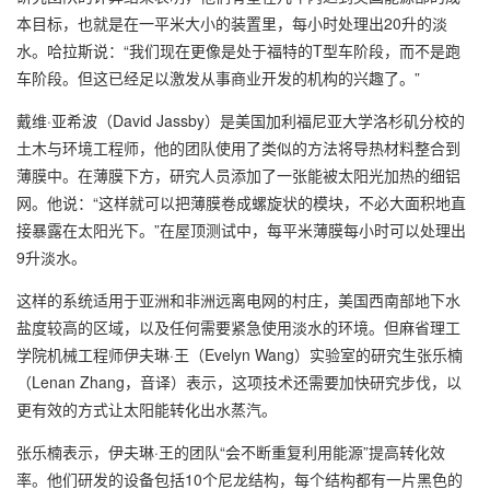
本目标，也就是在一平米大小的装置里，每小时处理出20升的淡
水。哈拉斯说：“我们现在更像是处于福特的T型车阶段，而不是跑
车阶段。但这已经足以激发从事商业开发的机构的兴趣了。”
戴维·亚希波（David Jassby）是美国加利福尼亚大学洛杉矶分校的
土木与环境工程师，他的团队使用了类似的方法将导热材料整合到
薄膜中。在薄膜下方，研究人员添加了一张能被太阳光加热的细铝
网。他说：“这样就可以把薄膜卷成螺旋状的模块，不必大面积地直
接暴露在太阳光下。”在屋顶测试中，每平米薄膜每小时可以处理出
9升淡水。
这样的系统适用于亚洲和非洲远离电网的村庄，美国西南部地下水
盐度较高的区域，以及任何需要紧急使用淡水的环境。但麻省理工
学院机械工程师伊夫琳·王（Evelyn Wang）实验室的研究生张乐楠
（Lenan Zhang，音译）表示，这项技术还需要加快研究步伐，以
更有效的方式让太阳能转化出水蒸汽。
张乐楠表示，伊夫琳·王的团队“会不断重复利用能源”提高转化效
率。他们研发的设备包括10个尼龙结构，每个结构都有一片黑色的