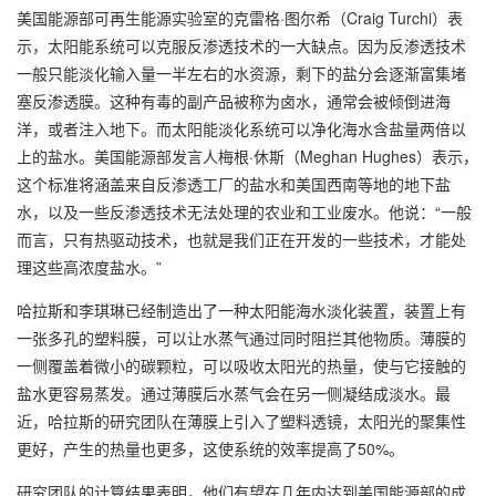
美国能源部可再生能源实验室的克雷格·图尔希（Craig Turchi）表
示，太阳能系统可以克服反渗透技术的一大缺点。因为反渗透技术
一般只能淡化输入量一半左右的水资源，剩下的盐分会逐渐富集堵
塞反渗透膜。这种有毒的副产品被称为卤水，通常会被倾倒进海
洋，或者注入地下。而太阳能淡化系统可以净化海水含盐量两倍以
上的盐水。美国能源部发言人梅根·休斯（Meghan Hughes）表示，
这个标准将涵盖来自反渗透工厂的盐水和美国西南等地的地下盐
水，以及一些反渗透技术无法处理的农业和工业废水。他说：“一般
而言，只有热驱动技术，也就是我们正在开发的一些技术，才能处
理这些高浓度盐水。”
哈拉斯和李琪琳已经制造出了一种太阳能海水淡化装置，装置上有
一张多孔的塑料膜，可以让水蒸气通过同时阻拦其他物质。薄膜的
一侧覆盖着微小的碳颗粒，可以吸收太阳光的热量，使与它接触的
盐水更容易蒸发。通过薄膜后水蒸气会在另一侧凝结成淡水。最
近，哈拉斯的研究团队在薄膜上引入了塑料透镜，太阳光的聚集性
更好，产生的热量也更多，这使系统的效率提高了50%。
研究团队的计算结果表明，他们有望在几年内达到美国能源部的成