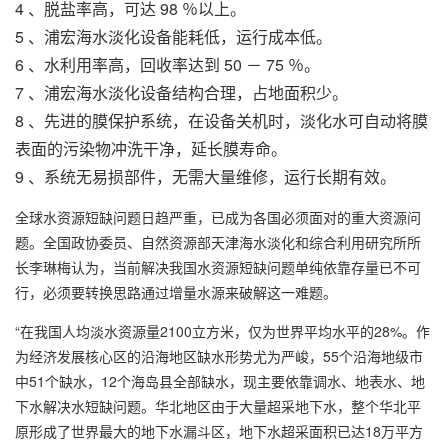
4 、脱盐率高，可达 98 ％以上。
5 、
浦宏
海水淡化设备
能耗低，运行成本低。
6 、水利用率高，回收率达到 50 － 75 ％。
7 、
浦宏海水淡化设备
结构合理，占地面积少。
8 、先进的膜保护系统，在设备关机时，淡化水可自动将膜
表面的污染物冲洗干净，延长膜寿命。
9 、系统无易损部件，无需大量维修，运行长期有效。
全球水资源短缺问题日趋严重，已成为各国必须面对的重大资源问
题。全国政协委员、自然资源部天津海水淡化和综合利用研究所所
长李琳梅认为，当前解决我国水资源短缺问题单纯依靠存量已不可
行，必须要转换思路通过增量水源来破解这一难题。
“在我国人均淡水资源量2100立方米，仅为世界平均水平的28%。作
为经济发展核心区的沿海地区缺水形势尤为严峻，55个沿海地级市
中51个缺水，12个海岛县全部缺水，现主要依靠调水、地表水、地
下水解决水短缺问题。华北地区由于大量超采地下水，整个华北平
原形成了世界最大的地下水漏斗区，地下水超采面积已达18万平方