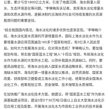
公里，累计亏空1800亿立方米，引发了地面沉降、海水倒灌入侵
水、生态环境恶化等问题。”李琳梅告诉记者，发挥海水淡化增量水
源和优质水源作用，是解决制约沿海经济社会可持续发展的水资源
瓶颈问题的重要途径。
“结合我国国内情况，海水淡化的诸多优势也逐渐显现。”李琳梅介
绍，海水淡化是水资源的开源增量技术，国际上海水淡化水作为主
要增量水源应用范围遍及160多个国家和地区，有3亿多人因此受
益。如何大力发展海水淡化，应对用水危机？李琳梅认为，要加强
规划布局，将实施“国家蓝水工程”纳入“十四五”规划，布局海水淡化
水作为新水源的大型供水工程，以弥补我国水资源缺口。同时，要
提高战略定位，将海水淡化纳入国家水资源战略体系，将其作为沿
海缺水城市、海岛的第一增量水源加以推进，自然资源部、国家发
改委、财政部和卫健委成立海水淡化工作小组，统筹协调全国海水
淡化工作，统筹规划立项、资金保障、技术保障及水质保障。
在加快推广海水淡化技术方面，她建议，将“国家蓝水工程”作为新水
源基础建设项目，建设3至5个30万吨/日级以上自主大型海水淡化示
范应用工程及配套，开展海水淡化水为市政和工业供水的技术装备