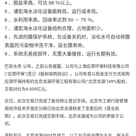
4 、脱盐率高，可达 98 ％以上。
5 、
浦宏
海水淡化设备
能耗低，运行成本低。
6 、水利用率高，回收率达到 50 － 75 ％。
7 、
浦宏海水淡化设备
结构合理，占地面积少。
8 、先进的膜保护系统，在设备关机时，淡化水可自动将膜
表面的污染物冲洗干净，延长膜寿命。
9 、系统无易损部件，无需大量维修，运行长期有效。
巴安水务 公布，之前公告披露，公司与上海应肃环保科技有限公司
(“应肃环保”)签订《股权收购协议》。公司有意以现金支付方式收购
应肃环保持有的北京龙源环保工程有限公司(“北京龙源”)49%股权，
交易对价为4.606亿元。
近日，此次交易已完成了股份转让登记手续。北京市工商行政管理
局经济技术开发区分局已向北京龙源核发了变更后的《营业执
照》。此次交易已完成交割手续，北京龙源成为公司的参股子公
司。
资料显示，北京龙源2004年成立，以工业污染治理为主业，专注于