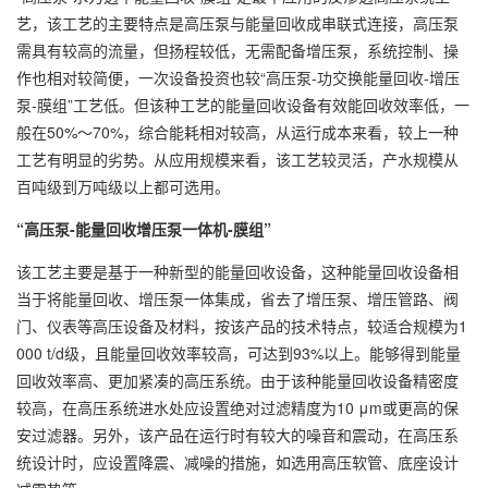
艺，该工艺的主要特点是高压泵与能量回收成串联式连接，高压泵
需具有较高的流量，但扬程较低，无需配备增压泵，系统控制、操
作也相对较简便，一次设备投资也较“高压泵-功交换能量回收-增压
泵-膜组”工艺低。但该种工艺的能量回收设备有效能回收效率低，一
般在50%～70%，综合能耗相对较高，从运行成本来看，较上一种
工艺有明显的劣势。从应用规模来看，该工艺较灵活，产水规模从
百吨级到万吨级以上都可选用。
“高压泵-能量回收增压泵一体机-膜组”
该工艺主要是基于一种新型的能量回收设备，这种能量回收设备相
当于将能量回收、增压泵一体集成，省去了增压泵、增压管路、阀
门、仪表等高压设备及材料，按该产品的技术特点，较适合规模为1
000 t/d级，且能量回收效率较高，可达到93%以上。能够得到能量
回收效率高、更加紧凑的高压系统。由于该种能量回收设备精密度
较高，在高压系统进水处应设置绝对过滤精度为10 μm或更高的保
安过滤器。另外，该产品在运行时有较大的噪音和震动，在高压系
统设计时，应设置降震、减噪的措施，如选用高压软管、底座设计