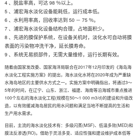
4 、脱盐率高，可达 98 ％以上。
5 、
浦宏
海水淡化设备
能耗低，运行成本低。
6 、水利用率高，回收率达到 50 － 75 ％。
7 、
浦宏海水淡化设备
结构合理，占地面积少。
8 、先进的膜保护系统，在设备关机时，淡化水可自动将膜
表面的污染物冲洗干净，延长膜寿命。
9 、系统无易损部件，无需大量维修，运行长期有效。
随着由国家发改委、国家海洋局联合在2017年12月印发的《海岛海
水淡化工程实施方案》的提出，海水淡化水将在2020年成为严重缺
水海岛地区的主要供水方式之一。实施方案中明确指出，将通过3～
5年的时间，在辽宁、山东、浙江、福建、海南等沿海城市重点推进
100个左右的海水淡化工程(规模在50～1 000 m3/d)的建设和升级改
造，以有效缓减海岛居民的用水问题和满足当地不断提高的生活和
生产用水需求。
目前，主流的海水淡化技术有：多级闪蒸(MSF)、低温多效(MED)和
膜法反渗透(RO)。借助于灵活多变、适应性强和建设维护成本低等