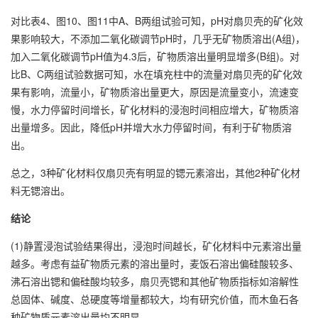
对比表4、图10、图11中A、B两组试验可知，pH对扇贝壳的矿化效
果影响较大，不添加二氧化碳调节pH时，几乎无矿物质溶出(A组)，
加入二氧化碳调节pH值为4.3后，矿物质溶出量明显增多(B组)。对
比B、C两组试验数据可知，水在填充柱中的流量对扇贝壳的矿化效
果有影响，流量小，矿物质溶出量更大，原因是流量变小，流速变
慢，水力停留时间增长，矿化材料的浸泡时间相应增大，矿物质溶
出量增多。因此，降低pH并增大水力停留时间，有利于矿物质溶
出。
总之，3种矿化材料仅扇贝壳有明显的锶元素溶出，其他2种矿化材
料无锶溶出。
结论
(1)静置浸泡试验结果得出，浸泡时间越长，矿化材料中元素溶出量
越多。考虑有益矿物质元素的溶出量时，麦饭石溶出偏硅酸较多、
沸石溶出锶和偏硅酸均较多，扇贝壳锶和其他矿物质指标如溶解性
总固体、碱度、总硬度等增量都较大，均有研究价值，而木鱼石各
种矿物质元素溶出量均不明显。