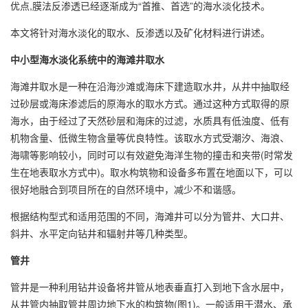
优点,膜法反渗透已经逐渐成为“首推、首选”的海水淡化技术。
本文将针对海水淡化的取水、反渗透以及矿化材料进行讲述。
中小型海水淡化系统中的海滩井取水
海滩井取水是一种在沿海沙滩或海床下建造取水井，从井中抽取经
过砂层或海床渗滤后的原海水的取水方式。通过这种方式取得的原
海水，由于经过了天然砂层和海床的过滤，水质具有低浊度、低有
机物含量、低微生物含量等优良特性。该取水方式受潮汐、海浪、
海啸等影响较小，同时可以有效避免海洋生物的撞击和夹带(时常发
生在地表取水方式中)。取水构筑物和设备多布置在地面以下，可以
很好地融合到项目所在的自然环境中，减少不和谐感。
根据结构型式和适用范围的不同，海滩井可以分为管井、大口井、
斜井、水平定向钻井和辐射井等几种类型。
管井
管井是一种利用钻井设备将井管从地表垂直打入到地下含水层中，
从井管内抽取管井周边地下水的构筑物(图1)。一般适用于潜水、承