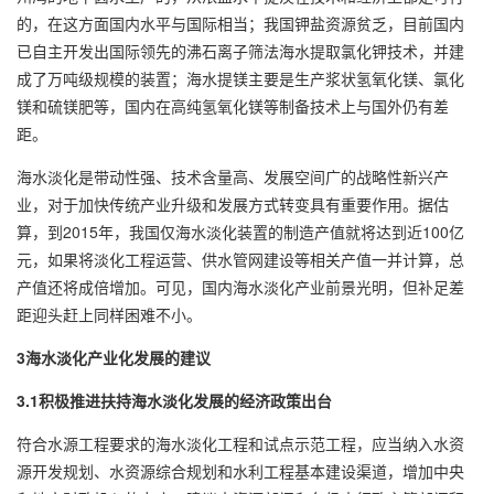
的，在这方面国内水平与国际相当；我国钾盐资源贫乏，目前国内
已自主开发出国际领先的沸石离子筛法海水提取氯化钾技术，并建
成了万吨级规模的装置；海水提镁主要是生产浆状氢氧化镁、氯化
镁和硫镁肥等，国内在高纯氢氧化镁等制备技术上与国外仍有差
距。
海水淡化是带动性强、技术含量高、发展空间广的战略性新兴产
业，对于加快传统产业升级和发展方式转变具有重要作用。据估
算，到2015年，我国仅海水淡化装置的制造产值就将达到近100亿
元，如果将淡化工程运营、供水管网建设等相关产值一并计算，总
产值还将成倍增加。可见，国内海水淡化产业前景光明，但补足差
距迎头赶上同样困难不小。
3海水淡化产业化发展的建议
3.1积极推进扶持海水淡化发展的经济政策出台
符合水源工程要求的海水淡化工程和试点示范工程，应当纳入水资
源开发规划、水资源综合规划和水利工程基本建设渠道，增加中央