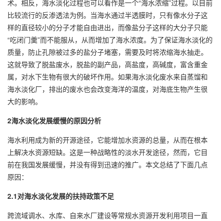
术。相反，海水淡化过程也可以看作是一个“海水浓缩”过程。以目前
比较流行的反渗透法为例。当海水通过半透膜时，只有像水分子这
样的直径较小的分子才能自由进出，而像盐分子这样的大分子只能
“吃闭门羹”而不能服从，从而增加了海水浓度。为了保证海水淡化的
质量，防止孔隙被过多的盐分子堵塞，需要及时将浓缩海水抽走。
这就导致了脱盐废水，脱盐的副产品，高盐度，高碱度，富含重金
属，对水下生物有很大的破坏作用。如果海水淡化废水来自蒸馏和
海水淡化厂，排出的废水也会改变海洋的温度，对海底生物产生很
大的影响。
2海水淡化发展缓慢的原因分析
海水利用成为新的开源途径，它能增加水资源的总量，从而在根本
上解决水资源短缺。这是一种战略性的淡水开发途径，然而，它目
前在我国发展缓慢，并没有得到迅速的推广。本文总结了下面几点
原因：
2.1对海水淡化发展的扶持政策不足
跨流域调水、水库、自来水厂建设等常规水资源开发利用项目一直