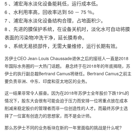
5 、
浦宏
海水淡化设备
能耗低，运行成本低。
6 、水利用率高，回收率达到 50 － 75 ％。
7 、
浦宏海水淡化设备
结构合理，占地面积少。
8 、先进的膜保护系统，在设备关机时，淡化水可自动将膜
表面的污染物冲洗干净，延长膜寿命。
9 、系统无易损部件，无需大量维修，运行长期有效。
苏伊士CEO Jean-Louis Chaussade退休之后的接班人一直是2018
年国际水务圈的一大热门话题。 悬念终于在2018年的年底揭晓，苏
伊士的执行副总裁Bertrand Camus将继任。Bertrand Camus之前主
要负责非洲、中东、印度和亚太地区的业务。
这一结果非常令人振奋。因为在2018年苏伊士全年股价下跌19%的
情况下，股东大会很有可能会迫于压力而安排一位将重点放在成本
削减来稳定股价的管理者而非一位创造性的人才。而最终苏伊士选
择了一位富有创造力的思想家，而不是会计师。
那么苏伊士不同的业务板块在新的一年里面临的挑战是什么呢?