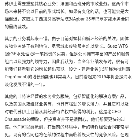
苏伊士需要重塑其核心业务：法国和西班牙的市政业务。这两个市
场未来将不会以目前的形式增长。如果有变化的话，也可能会是大
幅倒退，这取决于西班牙高等法院对Agbar 35年巴塞罗那水务合同
的最终裁决。
其余的业务看起来不错。由于目前对塑料和循环经济的关注，固体
废物业务处于有利地位，尽管城市废物服务难以增长。Suez WTS
(原GE水处理)是一笔昂贵的买卖，但是公司拥有丰富的产品和服务
组合以及强力的领导力，因此我认为，当全年业绩发布时，很有可
能我们将看到它的增长超出预期。设计 - 建造业务(以前称为得利满
Degrémont)的增长预期也非常喜人，目前看起来2019年将会是海水
淡化发展不错的一年。
其他的非特许经营的水务业务版块，包括智能化的解决方案产品，
以及美国水箱维修业务等，也具有强劲的增长潜力，并且它可以及
时取代苏伊士目前从其经营特许权中获得的利润。这是老CEO
Chaussade的策略，但投资者并不是很耐心，他们想要更快的过
渡。他们可以感觉到，在当前的环境中，新的特许经营合同非常罕
见，现有的合同也将在续约过程中面临着毁灭性的竞争风险。在现