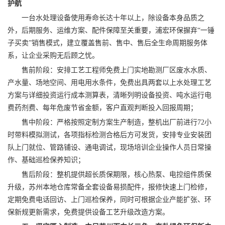
护航
一台水处理设备使用寿命长达十年以上，除设备本身品质之
外，后期服务、运维方案、配件保障至关重要，浦宏环保摒弃“一锤
子买卖”销售模式，建立覆盖售前、售中、售后全生命周期服务体
系，让企业采购无后顾之忧。
售前阶段：安排工艺工程师免费上门实地勘测厂区废水水质、
产水量、场地空间、用电用水条件，免费出具两套以上水处理工艺
方案与详细投资运行成本测算表，清晰列明设备投资、吨水运行电
费药剂费、每年危废节省金额，客户直观判断投入回报周期；
售中阶段：严格按照定制方案生产制造，整机出厂前进行72小
时带料模拟测试，各项指标检测合格后方可发货，安排专业安装团
队上门就位、管路铺设、通电调试，现场培训企业操作人员日常操
作、基础巡检保养知识；
售后阶段：整机提供超长质保期限，核心热泵、电控组件质保
升级，苏州本地仓库常备全套设备易损配件，报修快速上门检修，
定期免费电话回访、上门巡检保养，同时可根据企业产能扩张、环
保新规更新需求，免费提供设备工艺升级改造方案。