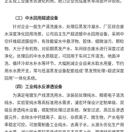
正实现工业废水资源化利用，助力企业完成废水零排放环评验收。
（三）中水回用超滤设备
针对企业一般生产清洗废水、处理后蒸发冷凝水、厂区综合废
水深度净化回用场景，公司自主生产超滤膜中水回用设备，采用中
空纤维超滤膜组件，有效截留水中悬浮物、胶体、细微油污、颗粒
物、大分子有机物，对前期蒸发产水、车间综合废水进行深度过滤
净化，处理后的中水水质稳定，可回用于车间工件清洗、地面冲
洗、循环冷却水补水等环节，大幅削减企业自来水取水用量，节约
用水水费开支，常与低温蒸发设备配套组成“蒸发预处理+超滤深度
回用”一体化系统。
（四）工业纯水反渗透设备
为满足电镀生产线漂洗用水、涂装前处理纯水、精密电子清洗
纯水、实验室纯水等高标准用水需求，浦宏环保设计定制单级、双
级反渗透纯水设备，搭配预处理过滤系统、保安过滤、高压反渗透
膜元件，去除水中钙镁离子、盐分、杂质离子、微生物，产水电导
率稳定可控，可按需制备工业纯水、去离子水，从源头优化生产用