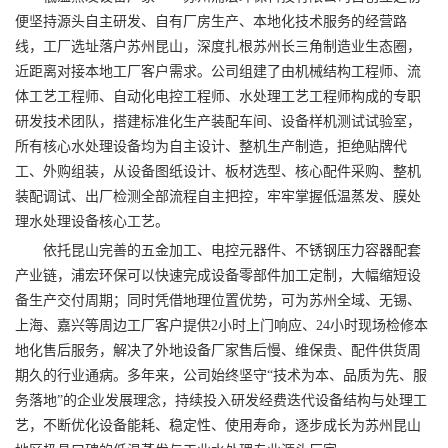
便坚持源头自主研发、自有厂房生产、本地化技术服务的经营路
线，工厂选址落户苏州昆山，深度扎根苏州长三角制造业生态圈，
近距离对接本地工厂客户需求。公司组建了由机械结构工程师、流
体工艺工程师、自动化电控工程师、水处理工艺工程师构成的专职
研发技术团队，搭建标准化生产装配车间、设备样机测试试验室，
所有核心水处理设备均为自主设计、整机生产制造，拒绝贴牌代
工、外购组装，从设备图纸设计、板材选型、核心配件采购、整机
装配调试、出厂检测全部流程自主把控，牢牢掌握低温蒸发、膜处
理水处理设备核心工艺。
依托昆山完善的五金加工、电控元器件、不锈钢压力容器配套
产业链，浦宏环保可以快速完成设备零部件加工定制，大幅缩短设
备生产交付周期；同时凭借地理位置优势，可为苏州全域、无锡、
上海、嘉兴等周边工厂客户提供2小时上门响应、24小时现场检修本
地化售后服务，解决了外地设备厂家售后慢、维保贵、配件供货周
期久的行业通病。多年来，公司始终坚守“技术为本、品质为先、服
务落地”的企业发展理念，持续投入研发经费迭代设备结构与处理工
艺，不断优化设备能耗、稳定性、使用寿命，逐步成长为苏州昆山