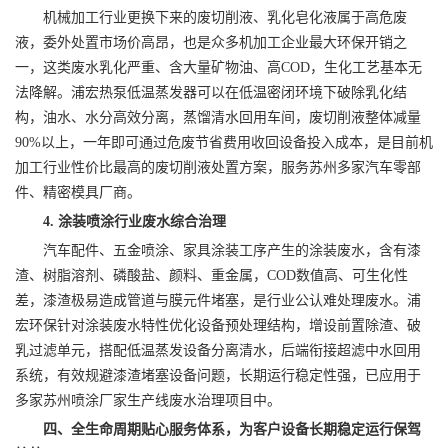
机械加工行业更换下来的废切削液、乳化皂化液属于高危废
液，委外处置市场价高昂，也是众多机加工企业最大环保开销之
一，这类废水乳化严重、含大量矿物油、高COD，生化工艺基本无
法降解。浦宏热泵低温蒸发器可以在低温密闭环境下破除乳化结
构，油水、水分高效分离，蒸馏清水回用车间，废切削液整体减量
90%以上，一年即可通过危废节省费用收回设备投入成本，是目前机
加工行业性价比最高的废切削液处置方案，服务苏州多家汽车零部
件、精密模具厂商。
4. 涂装喷涂行业废水综合治理
汽车配件、五金喷涂、家具涂装工序产生的涂装废水，含有漆
渣、树脂溶剂、磷酸盐、颜料、重金属，COD数值高、可生化性
差，漆渣极易造成管道与膜元件堵塞，是行业公认难处理废水。浦
宏环保针对涂装废水特性优化设备预处理结构，增设前置除渣、破
乳过滤单元，搭配低温蒸发设备分离清水，后端衔接超滤中水回用
系统，有效规避漆渣堵塞设备问题，长期运行稳定性强，已应用于
多家苏州喷涂厂家生产线废水治理项目中。
四、全生命周期贴心服务体系，为客户设备长期稳定运行保驾