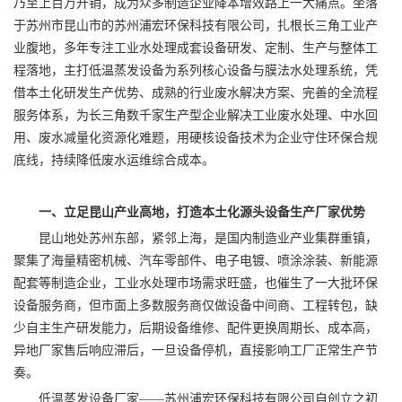
乃至上百万开销，成为众多制造企业降本增效路上一大痛点。坐落
于苏州市昆山市的苏州浦宏环保科技有限公司，扎根长三角工业产
业腹地，多年专注工业水处理成套设备研发、定制、生产与整体工
程落地，主打
低温蒸发设备
为系列核心设备与膜法水处理系统，凭
借本土化研发生产优势、成熟的行业废水解决方案、完善的全流程
服务体系，为长三角数千家生产型企业解决工业废水处理、中水回
用、废水减量化资源化难题，用硬核设备技术为企业守住环保合规
底线，持续降低废水运维综合成本。
一、立足昆山产业高地，打造本土化源头设备生产厂家优势
昆山地处苏州东部，紧邻上海，是国内制造业产业集群重镇，
聚集了海量精密机械、汽车零部件、电子电镀、喷涂涂装、新能源
配套等制造企业，工业水处理市场需求旺盛，也催生了一大批环保
设备服务商，但市面上多数服务商仅做设备中间商、工程转包，缺
少自主生产研发能力，后期设备维修、配件更换周期长、成本高，
异地厂家售后响应滞后，一旦设备停机，直接影响工厂正常生产节
奏。
低温蒸发设备厂家——苏州浦宏环保科技有限公司自创立之初