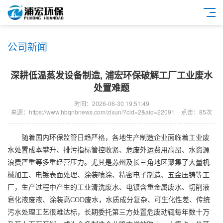
公司新闻
深耕低温蒸发设备制造, 浦宏环保破解工厂工业废水
处置难题
时间：2026-06-30 19:51:49
来源：https://www.hbqnbnews.com/zixun/?cid=2&aid=22091
点击：85次
随着国内环保监管日趋严格，各地生产制造企业面临着工业废
水处置成本攀升、排污指标管控收紧、危废外运费用高昂、水资源
浪费严重等多重经营压力。尤其是苏州及长三角地区聚集了大量机
械加工、电镀表面处理、涂装喷涂、精密电子制造、五金压铸等工
厂，生产过程中产生的工业清洗废水、电镀含重金属废水、切削液
皂化液废液、涂装高COD废水，水质成分复杂、可生化性差、传统
污水处理工艺很难达标，长期委托第三方处置危废动辄每年数十万