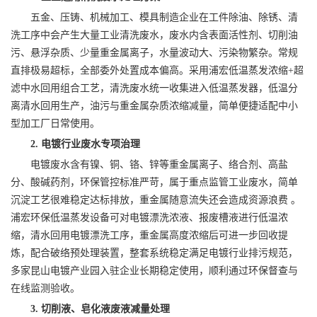
五金、压铸、机械加工、模具制造企业在工件除油、除锈、清
洗工序中会产生大量工业清洗废水，废水内含表面活性剂、切削油
污、悬浮杂质、少量重金属离子，水量波动大、污染物繁杂。常规
直排极易超标，全部委外处置成本偏高。采用浦宏低温蒸发浓缩+超
滤中水回用组合工艺，清洗废水统一收集进入低温蒸发器，低温分
离清水回用生产，油污与重金属杂质浓缩减量，简单便捷适配中小
型加工厂日常使用。
2. 电镀行业废水专项治理
电镀废水含有镍、铜、铬、锌等重金属离子、络合剂、高盐
分、酸碱药剂，环保管控标准严苛，属于重点监管工业废水，简单
沉淀工艺很难稳定达标排放，重金属随意流失还会造成资源浪费 。
浦宏环保低温蒸发设备可对电镀漂洗浓液、报废槽液进行低温浓
缩，清水回用电镀漂洗工序，重金属高度浓缩后可进一步回收提
炼，配合破络预处理装置，整套系统稳定满足电镀行业排污规范，
多家昆山电镀产业园入驻企业长期稳定使用，顺利通过环保督查与
在线监测验收。
3. 切削液、皂化液废液减量处理