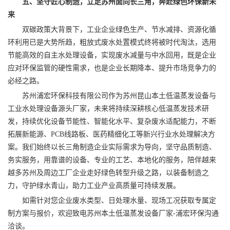
五、坚守匠心制造，立足苏州面向长三角，奔赴绿色环保新未
来
双碳政策大背景下，工业企业绿色生产、节水减排、资源化循
环利用已是大势所趋，粗放式废水处置模式终将被时代淘汰，选用
节能高效的自主水处理设备，实现废水减量与中水回用，既是企业
应对环保监管的硬性需求，也是企业长期降本、提升市场竞争力的
必经之路。
苏州浦宏环保科技有限公司作为苏州昆山本土低温蒸发设备与
工业水处理设备源头厂家，未来将持续深耕核心低温蒸发技术研
发，持续优化设备节能性、智能化水平、复杂废水适配能力，不断
拓展新能源、PCB线路板、医药精细化工等新兴行业水处理解决方
案。我们始终以长三角制造企业实际需求为导向，坚守品质制造、
务实服务，用靠谱的设备、专业的工艺、本地化的服务，陪伴越来
越多苏州及周边工厂企业走好绿色转型升级之路，以装备制造之
力，守护绿水青山，助力工业产业高质量可持续发展。
如需针对您企业废水类型、日处理水量、现场工况获取专属定
制方案与报价，欢迎致电苏州本土低温蒸发设备厂家-浦宏环保沟通
洽谈。