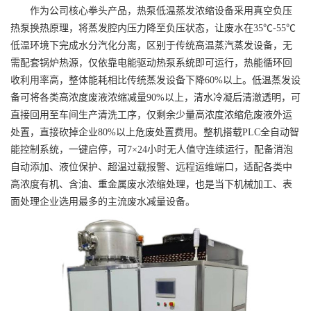
作为公司核心拳头产品，热泵低温蒸发浓缩设备采用真空负压
热泵换热原理，将蒸发腔内压力降至负压状态，让废水在35℃-55℃
低温环境下完成水分汽化分离，区别于传统高温蒸汽蒸发设备，无
需配套锅炉热源，仅依靠电能驱动热泵系统即可运行，热能循环回
收利用率高，整体能耗相比传统蒸发设备下降60%以上。
低温蒸发设
备
可将各类高浓度废液浓缩减量90%以上，清水冷凝后清澈透明，可
直接回用至车间生产清洗工序，仅剩余少量高浓度浓缩危废液外运
处置，直接砍掉企业80%以上危废处置费用。整机搭载PLC全自动智
能控制系统，一键启停，可7×24小时无人值守连续运行，配备消泡
自动添加、液位保护、超温过载报警、远程运维端口，适配各类中
高浓度有机、含油、重金属废水浓缩处理，也是当下机械加工、表
面处理企业选用最多的主流废水减量设备。