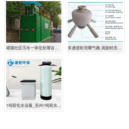
城镇社区污水一体化处理设备_负压排水系统_污水集中处理系统
多通道射流曝气器,涡旋射流立体曝气,PPH材料全实心垃圾渗滤液曝气器
1吨软化水设备_苏州1吨软水设备多少钱,全自动软化水设备生产厂家